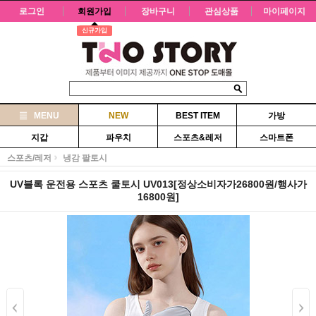
로그인
회원가입
장바구니
관심상품
마이페이지
신규가입
MENU
NEW
BEST ITEM
가방
지갑
파우치
스포츠&레저
스마트폰
스포츠/레저
냉감 팔토시
UV블록 운전용 스포츠 쿨토시 UV013[정상소비자가26800원/행사가
16800원]