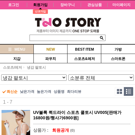
로그인
회원가입
장바구니
관심상품
마이페이지
신규가입
MENU
NEW
BEST ITEM
가방
지갑
파우치
스포츠&레저
스마트폰
스포츠/레저
냉감 팔토시
최신순
낮은가격
높은가격
상품명
최다리뷰
1 - 7
UV블록 퀵드라이 스포츠 쿨토시 UV005[판매가
16800원/행사가6900원]
상품가 :
회원공개
(0)