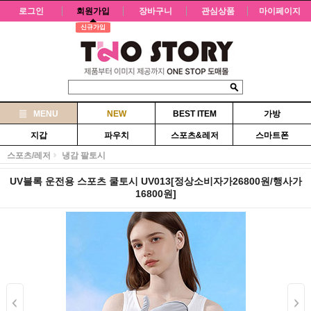
로그인
회원가입
장바구니
관심상품
마이페이지
신규가입
MENU
NEW
BEST ITEM
가방
지갑
파우치
스포츠&레저
스마트폰
스포츠/레저
냉감 팔토시
UV블록 운전용 스포츠 쿨토시 UV013[정상소비자가26800원/행사가
16800원]