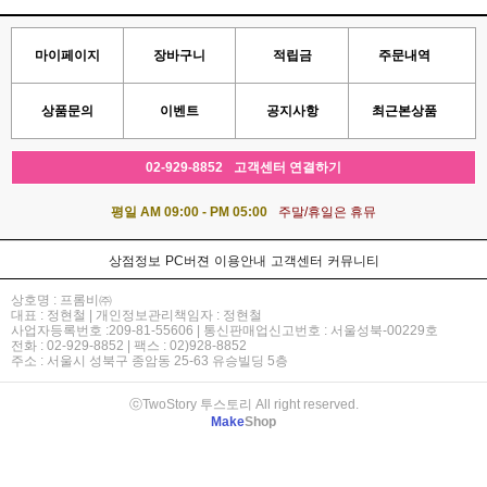
마이페이지
장바구니
적립금
주문내역
상품문의
이벤트
공지사항
최근본상품
02-929-8852
고객센터 연결하기
평일 AM 09:00 - PM 05:00
주말/휴일은 휴뮤
상점정보
PC버젼
이용안내
고객센터
커뮤니티
상호명 : 프롬비㈜
대표 : 정현철 | 개인정보관리책임자 : 정현철
사업자등록번호 :209-81-55606 | 통신판매업신고번호 : 서울성북-00229호
전화 : 02-929-8852 | 팩스 : 02)928-8852
주소 : 서울시 성북구 종암동 25-63 유승빌딩 5층
ⓒTwoStory 투스토리 All right reserved.
Make
Shop