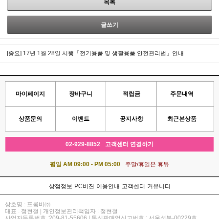
목록
글쓰기
[중요] 17년 1월 28일 시행「전기용품 및 생활용품 안전관리법」안내
마이페이지
장바구니
적립금
주문내역
상품문의
이벤트
공지사항
최근본상품
02-929-8852
고객센터 연결하기
평일 AM 09:00 - PM 05:00
주말/휴일은 휴뮤
상점정보
PC버젼
이용안내
고객센터
커뮤니티
상호명 : 프롬비㈜
대표 : 정현철 | 개인정보관리책임자 : 정현철
사업자등록번호 :209-81-55606 | 통신판매업신고번호 : 서울성북-00229호