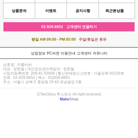
상품문의
이벤트
공지사항
최근본상품
02-929-8852
고객센터 연결하기
평일 AM 09:00 - PM 05:00
주말/휴일은 휴뮤
상점정보
PC버젼
이용안내
고객센터
커뮤니티
상호명 : 프롬비㈜
대표 : 정현철 | 개인정보관리책임자 : 정현철
사업자등록번호 :209-81-55606 | 통신판매업신고번호 : 서울성북-00229호
전화 : 02-929-8852 | 팩스 : 02)928-8852
주소 : 서울시 성북구 종암동 25-63 유승빌딩 5층
ⓒTwoStory 투스토리 All right reserved.
Make
Shop