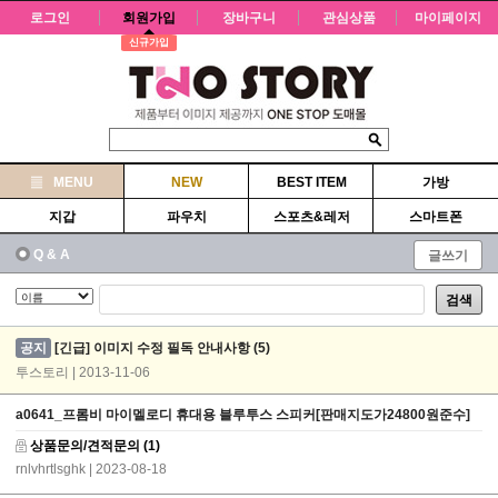
로그인
회원가입
장바구니
관심상품
마이페이지
신규가입
MENU
NEW
BEST ITEM
가방
지갑
파우치
스포츠&레저
스마트폰
Q & A
글쓰기
검색
공지
[긴급] 이미지 수정 필독 안내사항
(5)
투스토리 | 2013-11-06
a0641_프롬비 마이멜로디 휴대용 블루투스 스피커[판매지도가24800원준수]
상품문의/견적문의
(1)
rnlvhrtlsghk
| 2023-08-18