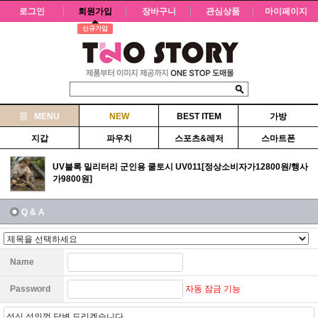
로그인
회원가입
장바구니
관심상품
마이페이지
신규가입
MENU
NEW
BEST ITEM
가방
지갑
파우치
스포츠&레저
스마트폰
UV블록 밀리터리 군인용 쿨토시 UV011[정상소비자가12800원/행사
가9800원]
Q & A
Name
자동 잠금 기능
Password