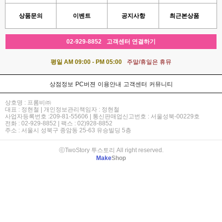
상품문의
이벤트
공지사항
최근본상품
02-929-8852
고객센터 연결하기
평일 AM 09:00 - PM 05:00
주말/휴일은 휴뮤
상점정보
PC버젼
이용안내
고객센터
커뮤니티
상호명 : 프롬비㈜
대표 : 정현철 | 개인정보관리책임자 : 정현철
사업자등록번호 :209-81-55606 | 통신판매업신고번호 : 서울성북-00229호
전화 : 02-929-8852 | 팩스 : 02)928-8852
주소 : 서울시 성북구 종암동 25-63 유승빌딩 5층
ⓒTwoStory 투스토리 All right reserved.
Make
Shop