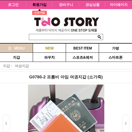
로그인
회원가입
장바구니
관심상품
마이페이지
신규가입
MENU
NEW
BEST ITEM
가방
지갑
파우치
스포츠&레저
스마트폰
지갑
여성지갑
G0780-2 프롬비 아임 여권지갑 (소가죽)