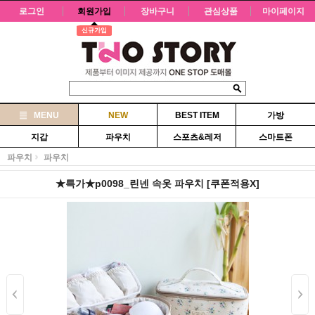
로그인
회원가입
장바구니
관심상품
마이페이지
신규가입
MENU
NEW
BEST ITEM
가방
지갑
파우치
스포츠&레저
스마트폰
파우치
파우치
★특가★p0098_린넨 속옷 파우치 [쿠폰적용X]