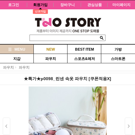
로그인
회원가입
장바구니
관심상품
마이페이지
신규가입
MENU
NEW
BEST ITEM
가방
지갑
파우치
스포츠&레저
스마트폰
파우치
파우치
★특가★p0098_린넨 속옷 파우치 [쿠폰적용X]