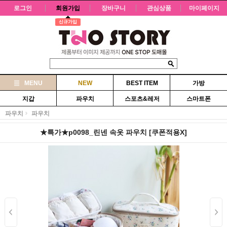
로그인
회원가입
장바구니
관심상품
마이페이지
신규가입
MENU
NEW
BEST ITEM
가방
지갑
파우치
스포츠&레저
스마트폰
파우치
파우치
★특가★p0098_린넨 속옷 파우치 [쿠폰적용X]