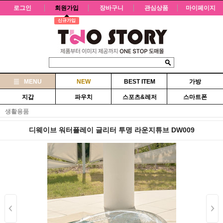
로그인
회원가입
장바구니
관심상품
마이페이지
신규가입
MENU
NEW
BEST ITEM
가방
지갑
파우치
스포츠&레저
스마트폰
생활용품
디웨이브 워터플레이 글리터 투명 라운지튜브 DW009