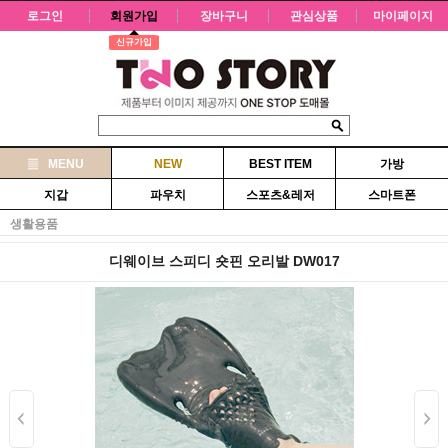
로그인
회원가입
장바구니
관심상품
마이페이지
신규가입
MENU
NEW
BEST ITEM
가방
지갑
파우치
스포츠&레저
스마트폰
생활용품
디웨이브 스피디 숏핀 오리발 DW017