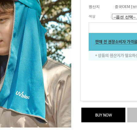
원산지
:
중국OEM [브
색상
: