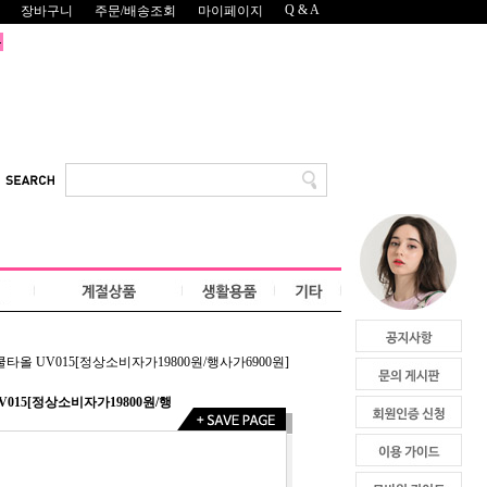
Q & A
장바구니
주문/배송조회
마이페이지
타올 UV015[정상소비자가19800원/행사가6900원]
015[정상소비자가19800원/행