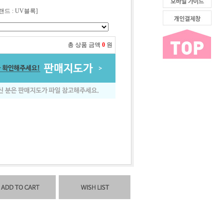
랜드 : UV블록]
총 상품 금액
0
원