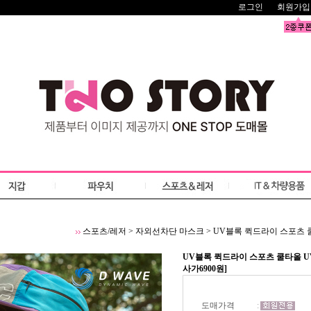
로그인
회원가입
스포츠/레저
>
자외선차단 마스크
>
UV블록 퀵드라이 스포츠 쿨
UV블록 퀵드라이 스포츠 쿨타올 UV
사가6900원]
도매가격
: