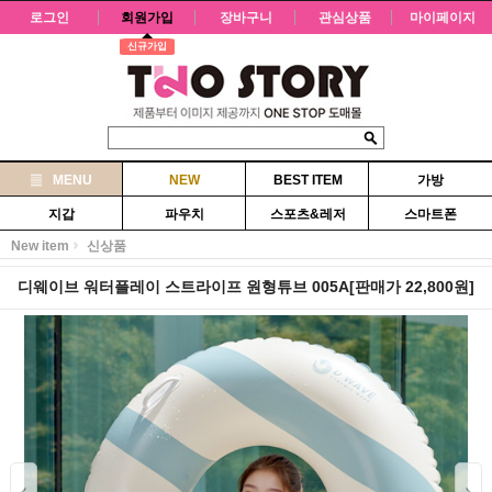
로그인
회원가입
장바구니
관심상품
마이페이지
신규가입
MENU
NEW
BEST ITEM
가방
지갑
파우치
스포츠&레저
스마트폰
New item
신상품
디웨이브 워터플레이 스트라이프 원형튜브 005A[판매가 22,800원]