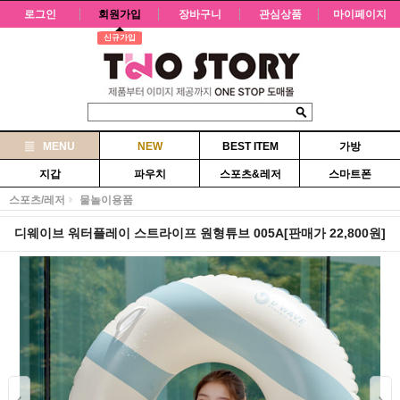
로그인
회원가입
장바구니
관심상품
마이페이지
신규가입
MENU
NEW
BEST ITEM
가방
지갑
파우치
스포츠&레저
스마트폰
스포츠/레저
물놀이용품
디웨이브 워터플레이 스트라이프 원형튜브 005A[판매가 22,800원]