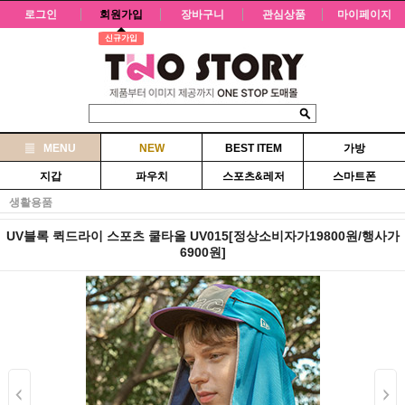
로그인
회원가입
장바구니
관심상품
마이페이지
신규가입
MENU
NEW
BEST ITEM
가방
지갑
파우치
스포츠&레저
스마트폰
생활용품
UV블록 퀵드라이 스포츠 쿨타올 UV015[정상소비자가19800원/행사가
6900원]