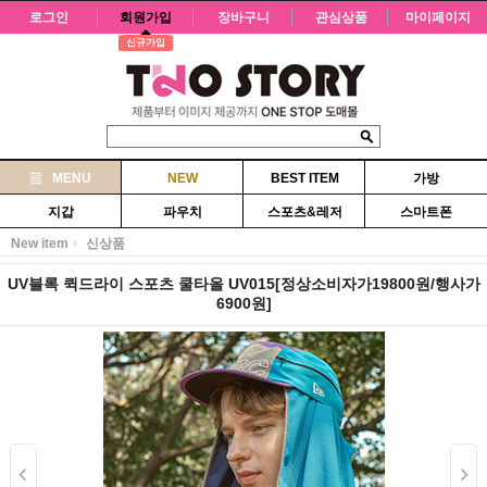
로그인
회원가입
장바구니
관심상품
마이페이지
신규가입
MENU
NEW
BEST ITEM
가방
지갑
파우치
스포츠&레저
스마트폰
New item
신상품
UV블록 퀵드라이 스포츠 쿨타올 UV015[정상소비자가19800원/행사가
6900원]