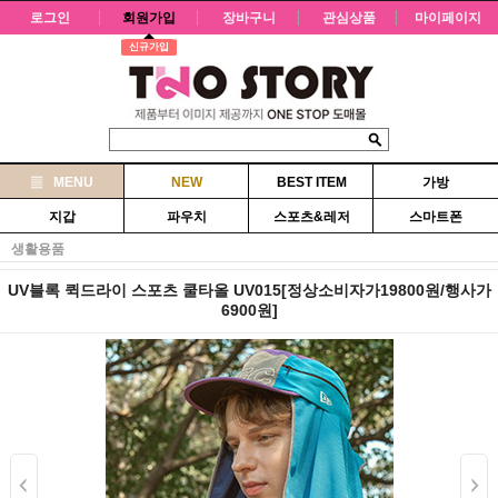
로그인
회원가입
장바구니
관심상품
마이페이지
신규가입
MENU
NEW
BEST ITEM
가방
지갑
파우치
스포츠&레저
스마트폰
생활용품
UV블록 퀵드라이 스포츠 쿨타올 UV015[정상소비자가19800원/행사가
6900원]