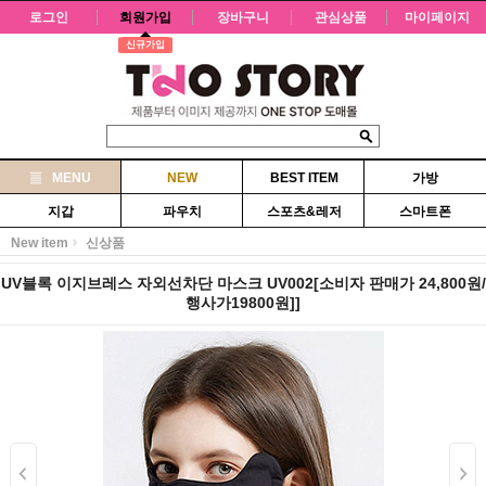
로그인
회원가입
장바구니
관심상품
마이페이지
신규가입
MENU
NEW
BEST ITEM
가방
지갑
파우치
스포츠&레저
스마트폰
New item
신상품
UV블록 이지브레스 자외선차단 마스크 UV002[소비자 판매가 24,800원/
행사가19800원]]