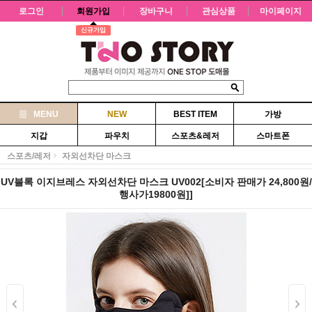
로그인
회원가입
장바구니
관심상품
마이페이지
신규가입
MENU
NEW
BEST ITEM
가방
지갑
파우치
스포츠&레저
스마트폰
스포츠/레저
자외선차단 마스크
UV블록 이지브레스 자외선차단 마스크 UV002[소비자 판매가 24,800원/
행사가19800원]]