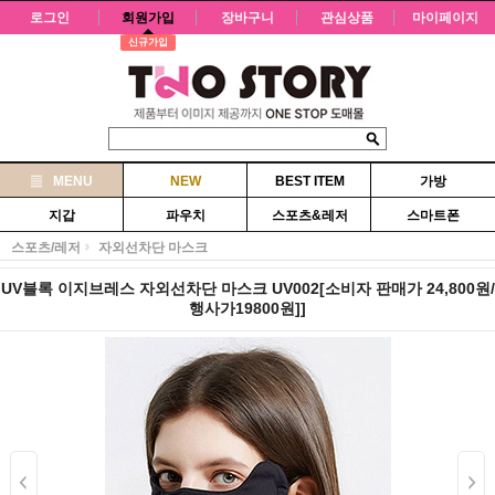
로그인
회원가입
장바구니
관심상품
마이페이지
신규가입
MENU
NEW
BEST ITEM
가방
지갑
파우치
스포츠&레저
스마트폰
스포츠/레저
자외선차단 마스크
UV블록 이지브레스 자외선차단 마스크 UV002[소비자 판매가 24,800원/
행사가19800원]]