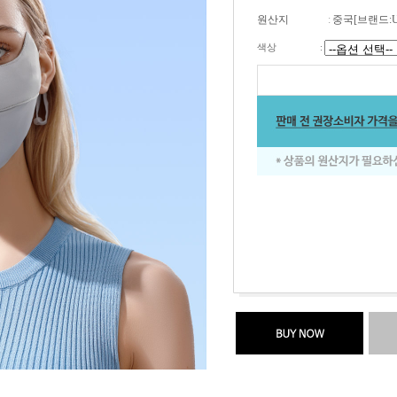
원산지
:
중국[브랜드:
색상
: