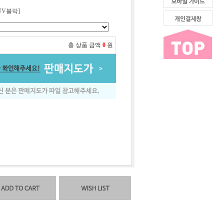
UV블락]
총 상품 금액
0
원