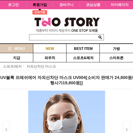
로그인
회원가입
장바구니
관심상품
마이페이지
신규가입
MENU
NEW
BEST ITEM
가방
지갑
파우치
스포츠&레저
스마트폰
스포츠/레저
자외선차단 마스크
UV블록 프레쉬에어 자외선차단 마스크 UV004[소비자 판매가 24,800원/
행사가19,800원]]