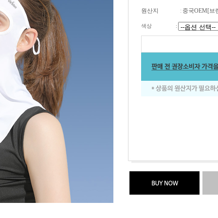
원산지
:
중국OEM[브
색상
: