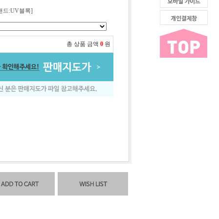
랜드:UV블록]
총 상품 금액
0
원