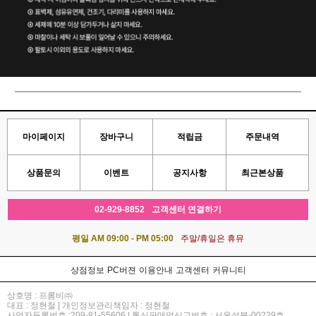
마이페이지
장바구니
적립금
주문내역
상품문의
이벤트
공지사항
최근본상품
02-929-8852
고객센터 연결하기
평일 AM 09:00 - PM 05:00
주말/휴일은 휴뮤
상점정보
PC버젼
이용안내
고객센터
커뮤니티
상호명 : 프롬비㈜
대표 : 정현철 | 개인정보관리책임자 : 정현철
사업자등록번호 :209-81-55606 | 통신판매업신고번호 : 서울성북-00229호