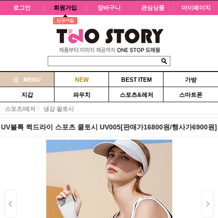
로그인
회원가입
장바구니
관심상품
마이페이지
신규가입
MENU
NEW
BEST ITEM
가방
지갑
파우치
스포츠&레저
스마트폰
스포츠/레저
냉감 팔토시
UV블록 퀵드라이 스포츠 쿨토시 UV005[판매가16800원/행사가6900원]