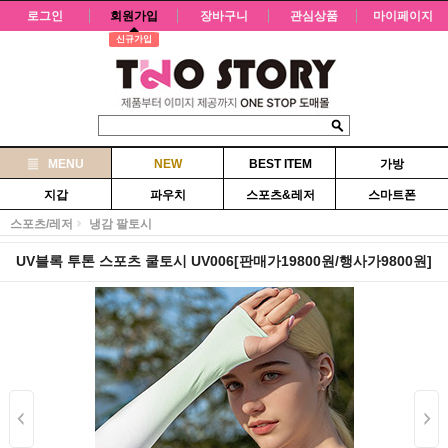
로그인
회원가입
장바구니
관심상품
마이페이지
신규가입
MENU
NEW
BEST ITEM
가방
지갑
파우치
스포츠&레저
스마트폰
스포츠/레저
냉감 팔토시
UV블록 투톤 스포츠 쿨토시 UV006[판매가19800원/행사가9800원]