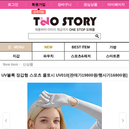
로그인
회원가입
장바구니
관심상품
마이페이지
신규가입
MENU
NEW
BEST ITEM
가방
지갑
파우치
스포츠&레저
스마트폰
New item
신상품
UV블록 장갑형 스포츠 쿨토시 UV010[판매가19800원/행사가16800원]