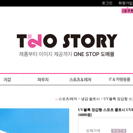
로그인
회원가입
스포츠/레저
>
냉감 팔토시
>
UV블록 장갑형 스포
UV블록 장갑형 스포츠 쿨토시 UV0
16800원]
도매가격
: