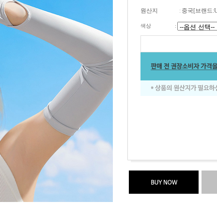
원산지
:
중국[브랜드:
색상
: