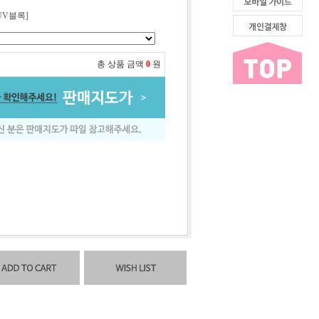
UV블록]
총 상품 금액
0
원