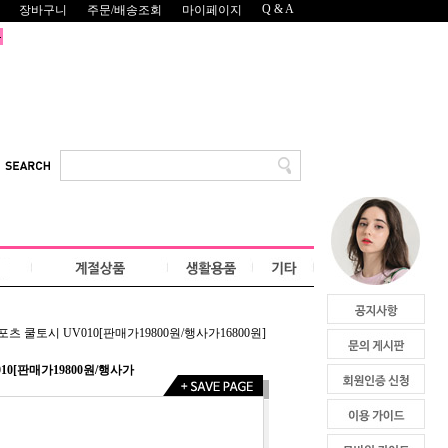
Q & A
장바구니
주문/배송조회
마이페이지
츠 쿨토시 UV010[판매가19800원/행사가16800원]
10[판매가19800원/행사가