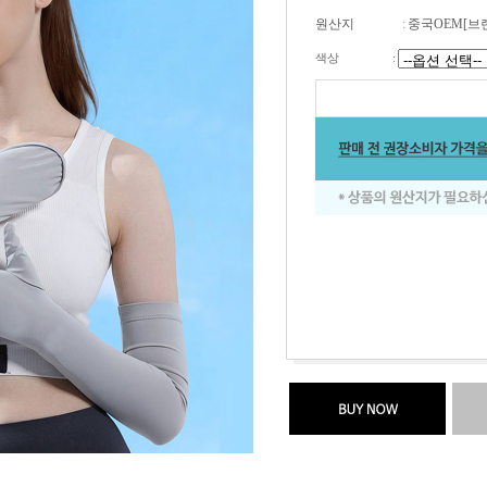
원산지
:
중국OEM[브
색상
: