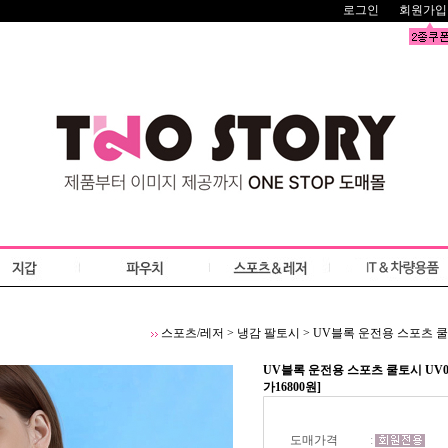
로그인
회원가입
스포츠/레저
>
냉감 팔토시
>
UV블록 운전용 스포츠 쿨토
UV블록 운전용 스포츠 쿨토시 UV0
가16800원]
도매가격
: