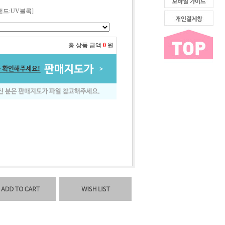
랜드:UV블록]
총 상품 금액
0
원