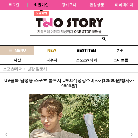
로그인
회원가입
장바구니
관심상품
마이페이지
신규가입
MENU
NEW
BEST ITEM
가방
지갑
파우치
스포츠&레저
스마트폰
스포츠/레저
냉감 팔토시
UV블록 남성용 스포츠 쿨토시 UV014[정상소비자가12800원/행사가
9800원]