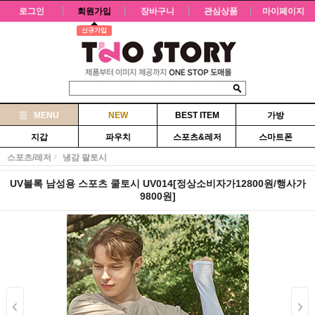
로그인
회원가입
장바구니
관심상품
마이페이지
신규가입
MENU
NEW
BEST ITEM
가방
지갑
파우치
스포츠&레저
스마트폰
스포츠/레저
냉감 팔토시
UV블록 남성용 스포츠 쿨토시 UV014[정상소비자가12800원/행사가
9800원]