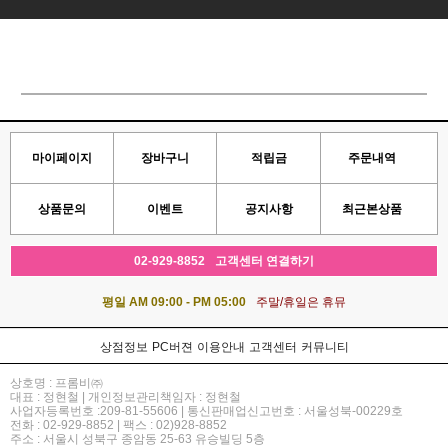
마이페이지
장바구니
적립금
주문내역
상품문의
이벤트
공지사항
최근본상품
02-929-8852
고객센터 연결하기
평일 AM 09:00 - PM 05:00
주말/휴일은 휴뮤
상점정보
PC버젼
이용안내
고객센터
커뮤니티
상호명 : 프롬비㈜
대표 : 정현철 | 개인정보관리책임자 : 정현철
사업자등록번호 :209-81-55606 | 통신판매업신고번호 : 서울성북-00229호
전화 : 02-929-8852 | 팩스 : 02)928-8852
주소 : 서울시 성북구 종암동 25-63 유승빌딩 5층