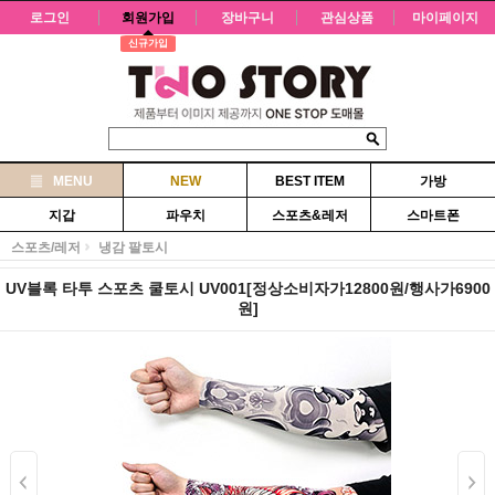
로그인
회원가입
장바구니
관심상품
마이페이지
신규가입
MENU
NEW
BEST ITEM
가방
지갑
파우치
스포츠&레저
스마트폰
스포츠/레저
냉감 팔토시
UV블록 타투 스포츠 쿨토시 UV001[정상소비자가12800원/행사가6900
원]