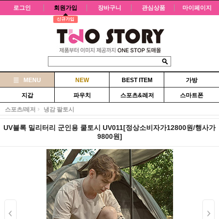
로그인
회원가입
장바구니
관심상품
마이페이지
신규가입
MENU
NEW
BEST ITEM
가방
지갑
파우치
스포츠&레저
스마트폰
스포츠/레저
냉감 팔토시
UV블록 밀리터리 군인용 쿨토시 UV011[정상소비자가12800원/행사가
9800원]