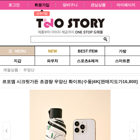
로그인
회원가입
장바구니
관심상품
마이페이지
신규가입
MENU
NEW
BEST ITEM
가방
지갑
파우치
스포츠&레저
스마트폰
계절상품
우양산
르포엠 시크릿가든 초경량 우양산 화이트(수동)6K[판매지도가16,800]