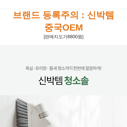
브랜드 등록주의 : 신박템
중국OEM
[판매지도가8800원]