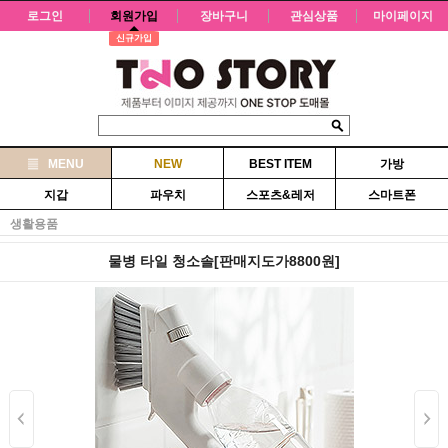
로그인
회원가입
장바구니
관심상품
마이페이지
신규가입
MENU
NEW
BEST ITEM
가방
지갑
파우치
스포츠&레저
스마트폰
생활용품
물병 타일 청소솔[판매지도가8800원]