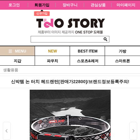
로그인
회원가입
장바구니
관심상품
마이페이지
신규가입
MENU
NEW
BEST ITEM
가방
지갑
파우치
스포츠&레저
스마트폰
생활용품
신박템 논 터치 헤드랜턴[판매가22800]/브랜드정보등록주의!