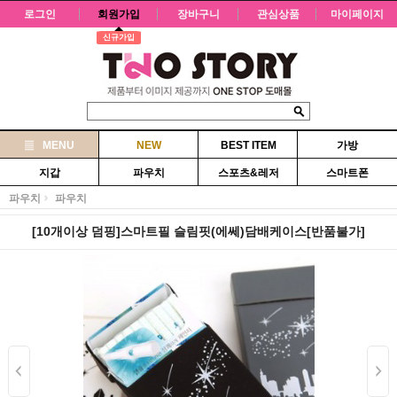
로그인
회원가입
장바구니
관심상품
마이페이지
신규가입
MENU
NEW
BEST ITEM
가방
지갑
파우치
스포츠&레저
스마트폰
파우치
파우치
[10개이상 덤핑]스마트필 슬림핏(에쎄)담배케이스[반품불가]