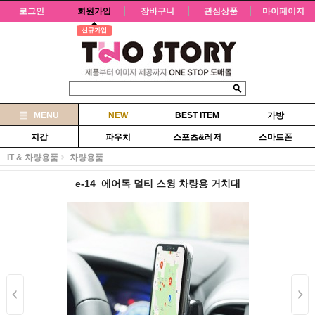
로그인
회원가입
장바구니
관심상품
마이페이지
신규가입
MENU
NEW
BEST ITEM
가방
지갑
파우치
스포츠&레저
스마트폰
IT & 차량용품
차량용품
e-14_에어독 멀티 스윙 차량용 거치대