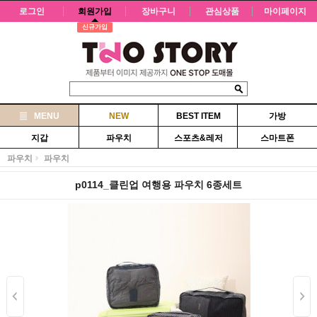
로그인
회원가입
장바구니
관심상품
마이페이지
신규가입
MENU
NEW
BEST ITEM
가방
지갑
파우치
스포츠&레저
스마트폰
파우치
파우치
p0114_클린업 여행용 파우치 6종세트