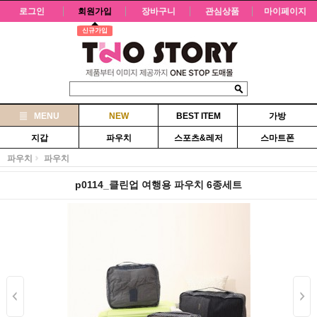
로그인
회원가입
장바구니
관심상품
마이페이지
신규가입
MENU
NEW
BEST ITEM
가방
지갑
파우치
스포츠&레저
스마트폰
파우치
파우치
p0114_클린업 여행용 파우치 6종세트