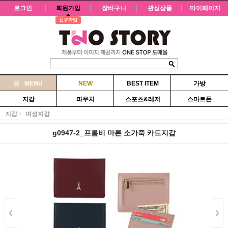
로그인
회원가입
장바구니
관심상품
마이페이지
신규가입
MENU
NEW
BEST ITEM
가방
지갑
파우치
스포츠&레저
스마트폰
지갑
여성지갑
g0947-2_프롬비 마론 소가죽 카드지갑