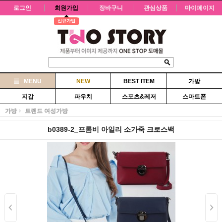
로그인
회원가입
장바구니
관심상품
마이페이지
신규가입
MENU
NEW
BEST ITEM
가방
지갑
파우치
스포츠&레저
스마트폰
가방
트렌드 여성가방
b0389-2_프롬비 아일리 소가죽 크로스백