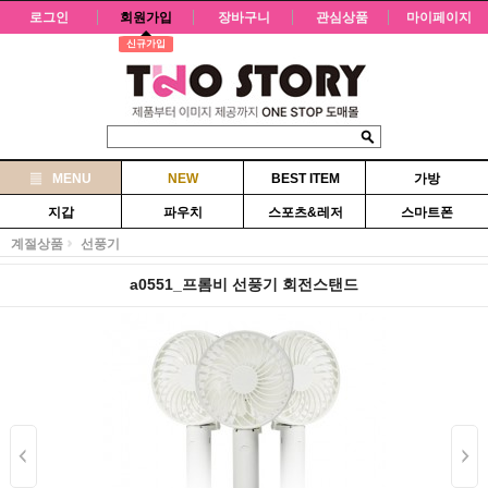
로그인
회원가입
장바구니
관심상품
마이페이지
신규가입
MENU
NEW
BEST ITEM
가방
지갑
파우치
스포츠&레저
스마트폰
계절상품
선풍기
a0551_프롬비 선풍기 회전스탠드