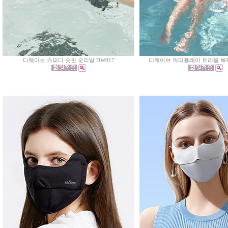
디웨이브 스피디 숏핀 오리발 DW017
디웨이브 워터플레이 트리플 해먹