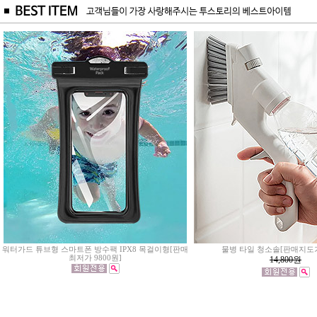
워터가드 튜브형 스마트폰 방수팩 IPX8 목걸이형[판매
물병 타일 청소솔[판매지도가
최저가 9800원]
14,800
원