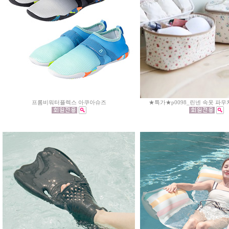
프롬비워터플렉스 아쿠아슈즈
★특가★p0098_린넨 속옷 파우